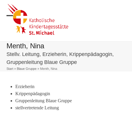
Skip
to
content
Open
Close
mobile
mobile
menu
menu
Menth, Nina
Stellv. Leitung, Erzieherin, Krippenpädagogin,
Gruppenleitung Blaue Gruppe
Start
»
Blaue Gruppe
»
Menth, Nina
Erzieherin
Krippenpädagogin
Gruppenleitung Blaue Gruppe
stellvertretende Leitung